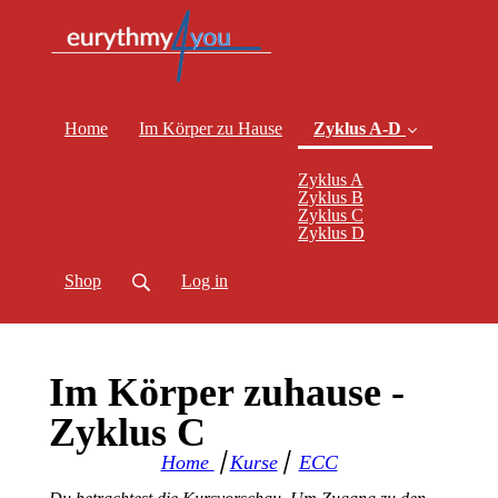
Home
Im Körper zu Hause
Zyklus A-D
Zyklus A
Zyklus B
(current)
Zyklus C
Zyklus D
Shop
Log in
Im Körper zuhause -
Zyklus C
Home
⎪
Kurse
⎪
ECC