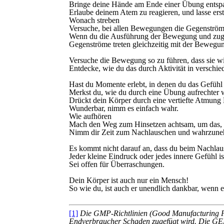
Bringe deine Hände am Ende einer Übung entsp
Erlaube deinem Atem zu reagieren, und lasse erst
Wonach streben
Versuche, bei allen Bewegungen die Gegenström
Wenn du die Ausführung der Bewegung und zuglei
Gegenströme treten gleichzeitig mit der Bewegun
Versuche die Bewegung so zu führen, dass sie wie
Entdecke, wie du das durch Aktivität in verschi
Hast du Momente erlebt, in denen du das Gefühl 
Merkst du, wie du durch eine Übung aufrechter w
Drückt dein Körper durch eine vertiefte Atmung
Wunderbar, nimm es einfach wahr.
Wie aufhören
Mach den Weg zum Hinsetzen achtsam, um das, wa
Nimm dir Zeit zum Nachlauschen und wahrzuneh
Es kommt nicht darauf an, dass du beim Nachlau
Jeder kleine Eindruck oder jedes innere Gefühl i
Sei offen für Überraschungen.
Dein Körper ist auch nur ein Mensch!
So wie du, ist auch er unendlich dankbar, wenn 
[1]
Die GMP-Richtlinien (Good Manufacturing Prac
Endverbraucher Schaden zugefügt wird. Die GEP