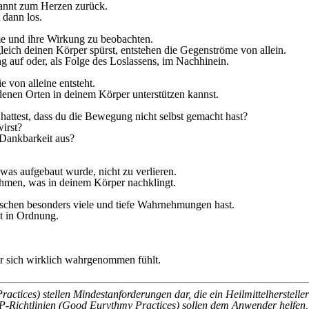
annt zum Herzen zurück.
 dann los.
e und ihre Wirkung zu beobachten.
ch deinen Körper spürst, entstehen die Gegenströme von allein.
g auf oder, als Folge des Loslassens, im Nachhinein.
 von alleine entsteht.
edenen Orten in deinem Körper unterstützen kannst.
hattest, dass du die Bewegung nicht selbst gemacht hast?
irst?
 Dankbarkeit aus?
s aufgebaut wurde, nicht zu verlieren.
men, was in deinem Körper nachklingt.
schen besonders viele und tiefe Wahrnehmungen hast.
st in Ordnung.
er sich wirklich wahrgenommen fühlt.
tices) stellen Mindestanforderungen dar, die ein Heilmittelherstelle
-Richtlinien (Good Eurythmy Practices) sollen dem Anwender helfen, 