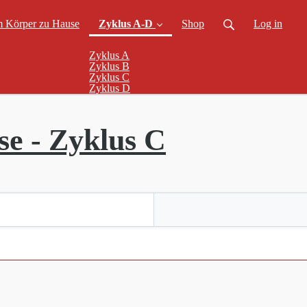
m Körper zu Hause
Zyklus A-D
Shop
Log in
Zyklus A
Zyklus B
(current)
Zyklus C
Zyklus D
e - Zyklus C