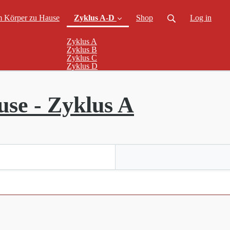
m Körper zu Hause
Zyklus A-D
Shop
Log in
(current)
Zyklus A
Zyklus B
Zyklus C
Zyklus D
se - Zyklus A