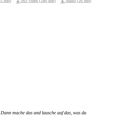
85 MB)
HD Video (280 MB)
Audio (26 MB)
! Dann mache das und lausche auf das, was du