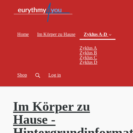
Home
Im Körper zu Hause
Zyklus A-D
Zyklus A
Zyklus B
Zyklus C
(current)
Zyklus D
Shop
Log in
Im Körper zu
Hause -
Hintergrundinformat