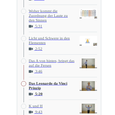
Woher kommt die
Zuordnung der Laute zu
den Sinnen
5:31
Licht und Schwere in den
Elementen
2:52
Das A von hinten, bringt das
auf die Fersen
3:46
Das Leonardo da Vinci
Prinzip
5:20
K und H
9:43