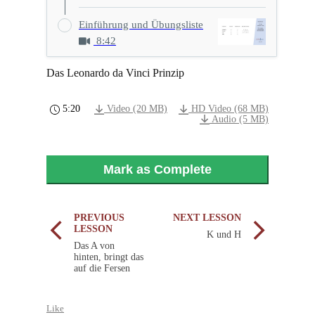
Einführung und Übungsliste
8:42
Das Leonardo da Vinci Prinzip
5:20
Video (20 MB)
HD Video (68 MB)
Audio (5 MB)
Mark as Complete
PREVIOUS
NEXT LESSON
LESSON
K und H
Das A von
hinten, bringt das
auf die Fersen
Like