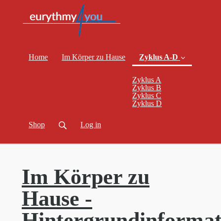
Home
Im Körper zu Hause
Zyklus A-D
Zyklus A
Zyklus B
Zyklus C
(current)
Zyklus D
Shop
Log in
Im Körper zu
Hause -
Hintergrundinformat