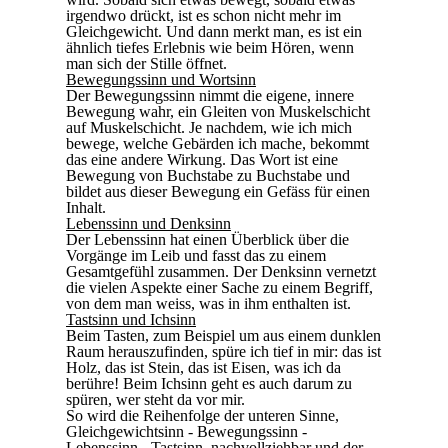
irgendwo drückt, ist es schon nicht mehr im
Gleichgewicht. Und dann merkt man, es ist ein
ähnlich tiefes Erlebnis wie beim Hören, wenn
man sich der Stille öffnet.
Bewegungssinn und Wortsinn
Der Bewegungssinn nimmt die eigene, innere
Bewegung wahr, ein Gleiten von Muskelschicht
auf Muskelschicht. Je nachdem, wie ich mich
bewege, welche Gebärden ich mache, bekommt
das eine andere Wirkung. Das Wort ist eine
Bewegung von Buchstabe zu Buchstabe und
bildet aus dieser Bewegung ein Gefäss für einen
Inhalt.
Lebenssinn und Denksinn
Der Lebenssinn hat einen Überblick über die
Vorgänge im Leib und fasst das zu einem
Gesamtgefühl zusammen. Der Denksinn vernetzt
die vielen Aspekte einer Sache zu einem Begriff,
von dem man weiss, was in ihm enthalten ist.
Tastsinn und Ichsinn
Beim Tasten, zum Beispiel um aus einem dunklen
Raum herauszufinden, spüre ich tief in mir: das ist
Holz, das ist Stein, das ist Eisen, was ich da
berühre! Beim Ichsinn geht es auch darum zu
spüren, wer steht da vor mir.
So wird die Reihenfolge der unteren Sinne,
Gleichgewichtsinn - Bewegungssinn -
Lebenssinn - Tastsinn, nachvollziehbar und der