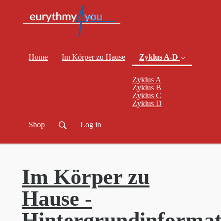
Home
Im Körper zu Hause
Zyklus A-D
Zyklus A
Zyklus B
Zyklus C
(current)
Zyklus D
Shop
Log in
Im Körper zu
Hause -
Hintergrundinformat