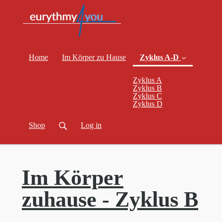
Home
Im Körper zu Hause
Zyklus A-D
Zyklus A
(current)
Zyklus B
Zyklus C
Zyklus D
Shop
Log in
Im Körper
zuhause - Zyklus B